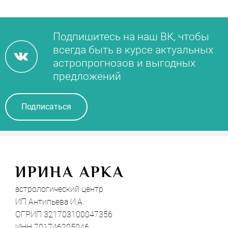
Подпишитесь на наш ВК, чтобы
всегда быть в курсе актуальных
астропрогнозов и выгодных
предложений
Подписаться
И
РИНА АРКА
астрологический центр
ИП Антипьева И.А.
ОГРИП 321703100047356
ИНН 701746205046