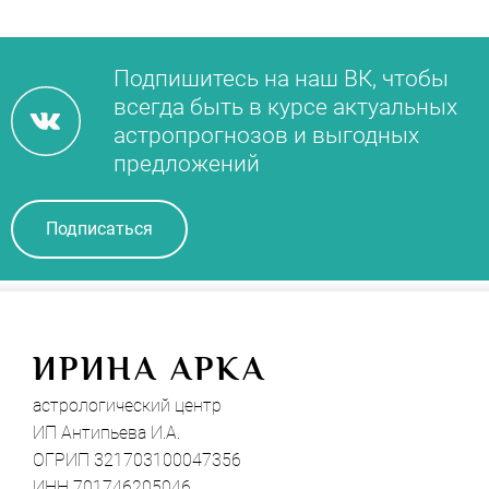
Подпишитесь на наш ВК, чтобы
всегда быть в курсе актуальных
астропрогнозов и выгодных
предложений
Подписаться
И
РИНА АРКА
астрологический центр
ИП Антипьева И.А.
ОГРИП 321703100047356
ИНН 701746205046