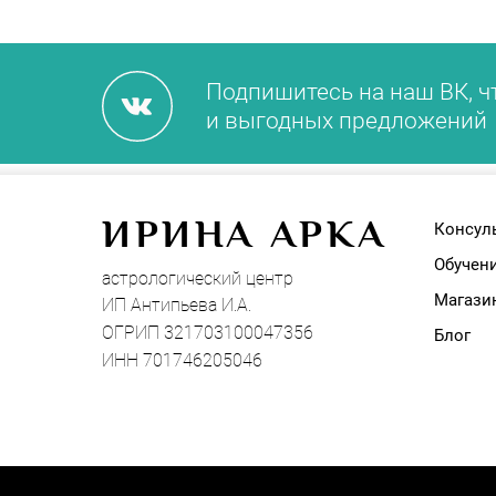
Подпишитесь на наш ВК, ч
и выгодных предложений
И
РИНА АРКА
Консул
Обучен
астрологический центр
Магази
ИП Антипьева И.А.
ОГРИП 321703100047356
Блог
ИНН 701746205046