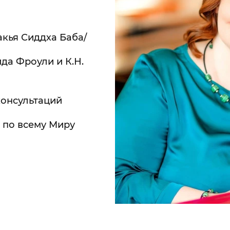
кья Сиддха Баба/
да Фроули и К.Н.
консультаций
 по всему Миру