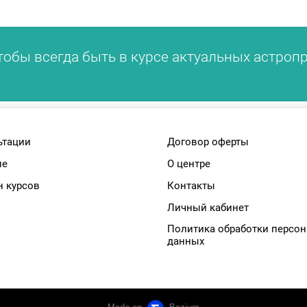
тобы всегда быть в курсе актуальных астроп
ьтации
Договор оферты
ие
О центре
н курсов
Контакты
Личный кабинет
Политика обработки персо
данных